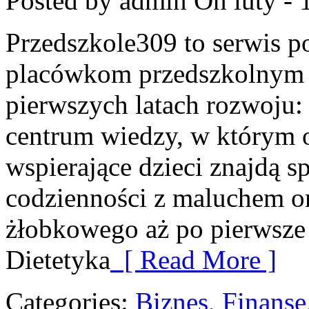
Posted by admin
On luty - 
Przedszkole309 to serwis p
placówkom przedszkolnym o
pierwszych latach rozwoju:
centrum wiedzy, w którym o
wspierające dzieci znajdą s
codzienności z maluchem o
żłobkowego aż po pierwsze 
Dietetyka
[ Read More ]
Categories:
Biznes, Finans