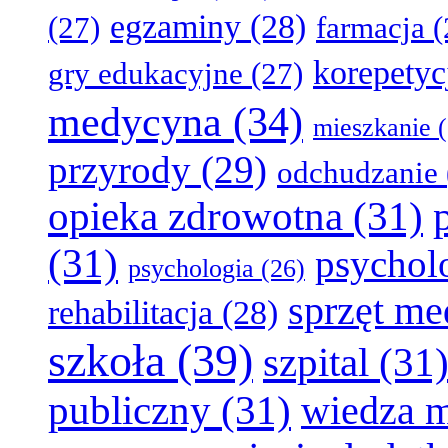
egzaminy
(28)
(27)
farmacja
(
korepetyc
gry edukacyjne
(27)
medycyna
(34)
mieszkanie
(
przyrody
(29)
odchudzanie
opieka zdrowotna
(31)
(31)
psychol
psychologia
(26)
sprzęt m
rehabilitacja
(28)
szkoła
(39)
szpital
(31
publiczny
(31)
wiedza 