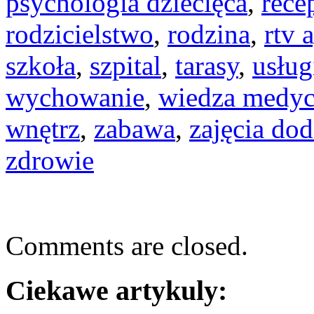
psychologia dziecięca
,
rece
rodzicielstwo
,
rodzina
,
rtv 
szkoła
,
szpital
,
tarasy
,
usług
wychowanie
,
wiedza medy
wnętrz
,
zabawa
,
zajęcia do
zdrowie
Comments are closed.
Ciekawe artykuly: