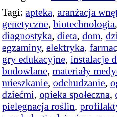
Tagi:
apteka
,
aranżacja wnę
genetyczne
,
biotechnologia
diagnostyka
,
dieta
,
dom
,
dz
egzaminy
,
elektryka
,
farmac
gry edukacyjne
,
instalacje
budowlane
,
materiały medy
mieszkanie
,
odchudzanie
,
o
dziećmi
,
opieka społeczna
,
pielęgnacja roślin
,
profilak