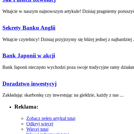
Witajcie w naszym najnowszym artykule! Dzisiaj pragniemy poruszyć ⁣
Sekrety Banku Anglii
Witajcie czytelnicy! Dzisiaj przyjrzymy się bliżej jednej⁣ z najbardziej .
Bank Japonii w akcji
Bank Japonii⁣ nieczęsto wychodzi poza swoje‍ tradycyjne ramy‍ działani
Doradztwo inwestycyj
Zakładając skarbonkę czy inwestując na ‍giełdzie, każdy ⁤z nas ...
Reklama:
Zobacz pełen artykuł tutaj
Odkryj więcej
Więcej tutaj