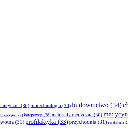
c
budownictwo
(34)
enetyczne
(30)
biotechnologia
(30)
medycyn
materiały medyczne
(30)
korepetycje
(28)
edukacyjne
(27)
profilaktyka
(33)
owotna
(31)
przychodnia
(31)
psychologia
(2