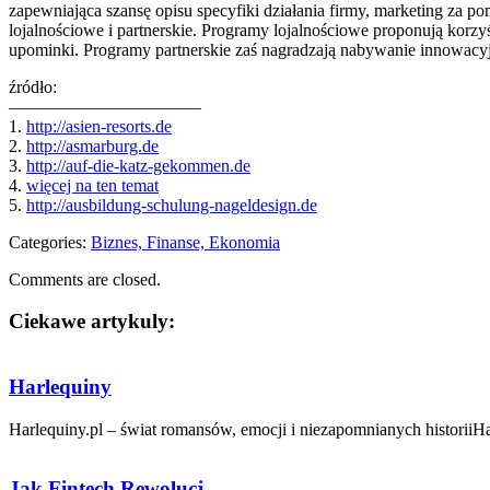
zapewniająca szansę opisu specyfiki działania firmy, marketing za 
lojalnościowe i partnerskie. Programy lojalnościowe proponują korzyś
upominki. Programy partnerskie zaś nagradzają nabywanie innowacy
źródło:
———————————
1.
http://asien-resorts.de
2.
http://asmarburg.de
3.
http://auf-die-katz-gekommen.de
4.
więcej na ten temat
5.
http://ausbildung-schulung-nageldesign.de
Categories:
Biznes, Finanse, Ekonomia
Comments are closed.
Ciekawe artykuly:
Harlequiny
Harlequiny.pl – świat romansów, emocji i niezapomnianych historiiHa
Jak Fintech Rewolucj