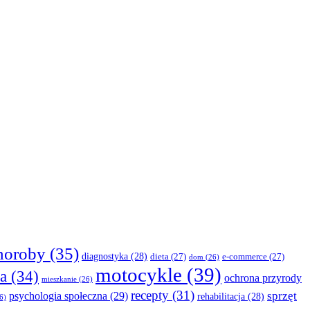
horoby
(35)
diagnostyka
(28)
dieta
(27)
e-commerce
(27)
dom
(26)
motocykle
(39)
a
(34)
ochrona przyrody
mieszkanie
(26)
recepty
(31)
sprzęt
psychologia społeczna
(29)
rehabilitacja
(28)
6)