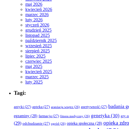
maj 2026
kwiecień 2026
marzec 2026
luty 2026
styczeń 2026
grudzień 2025
listopad 2025
październik 2025
wrzesień 2025
sierpień 2025
lipiec 2025
czerwiec 2025
maj 2025
kwiecień 2025
marzec 2025
luty 2025
Tagi:
badania g
antyki
(27)
apteka
(27)
asertywność
(27)
aranżacja wnętrz
(26)
genetyka
(30)
egzaminy
(28)
farmacja
(27)
gry 
fitness medyczny
(26)
opieka zdr
(29)
opieka społeczna
(28)
odchudzanie
(27)
ogród
(26)