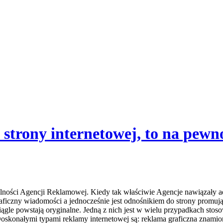
em strony internetowej, to na pew
łalności Agencji Reklamowej. Kiedy tak właściwie Agencje nawiązały a
iczny wiadomości a jednocześnie jest odnośnikiem do strony promujące
iągle powstają oryginalne. Jedną z nich jest w wielu przypadkach stos
. Doskonałymi typami reklamy internetowej są: reklama graficzna znami