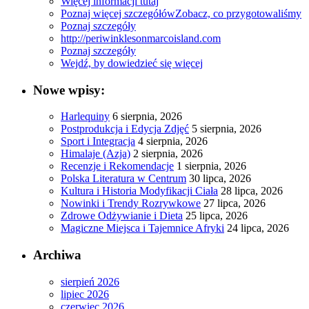
Więcej informacji tutaj
Poznaj więcej szczegółów
Zobacz, co przygotowaliśmy
Poznaj szczegóły
http://periwinklesonmarcoisland.com
Poznaj szczegóły
Wejdź, by dowiedzieć się więcej
Nowe wpisy:
Harlequiny
6 sierpnia, 2026
Postprodukcja i Edycja Zdjęć
5 sierpnia, 2026
Sport i Integracja
4 sierpnia, 2026
Himalaje (Azja)
2 sierpnia, 2026
Recenzje i Rekomendacje
1 sierpnia, 2026
Polska Literatura w Centrum
30 lipca, 2026
Kultura i Historia Modyfikacji Ciała
28 lipca, 2026
Nowinki i Trendy Rozrywkowe
27 lipca, 2026
Zdrowe Odżywianie i Dieta
25 lipca, 2026
Magiczne Miejsca i Tajemnice Afryki
24 lipca, 2026
Archiwa
sierpień 2026
lipiec 2026
czerwiec 2026