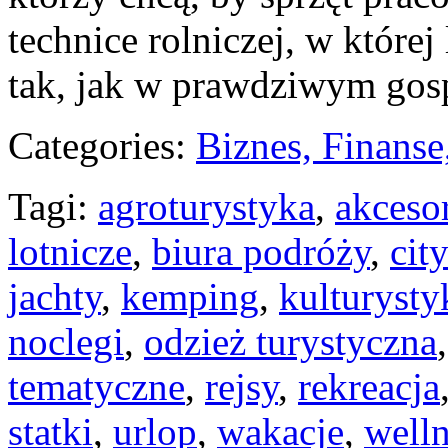
technice rolniczej, w której
tak, jak w prawdziwym gos
Categories:
Biznes, Finans
Tagi:
agroturystyka
,
akcesor
lotnicze
,
biura podróży
,
cit
jachty
,
kemping
,
kulturysty
noclegi
,
odzież turystyczna
tematyczne
,
rejsy
,
rekreacja
statki
,
urlop
,
wakacje
,
welln